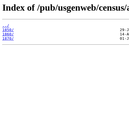
Index of /pub/usgenweb/census/
../
1850/
1860/
1870/