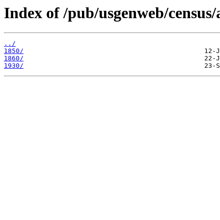
Index of /pub/usgenweb/census/
../
1850/
1860/
1930/