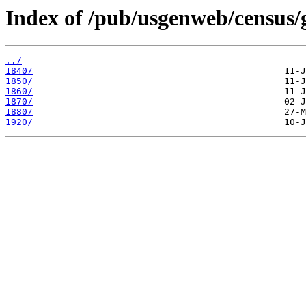
Index of /pub/usgenweb/census/
../
1840/
1850/
1860/
1870/
1880/
1920/