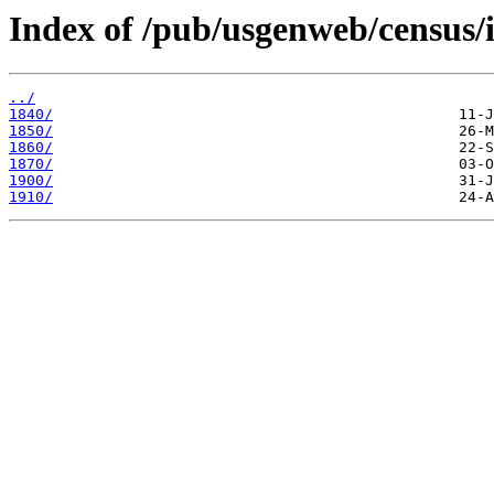
Index of /pub/usgenweb/census/i
../
1840/
1850/
1860/
1870/
1900/
1910/