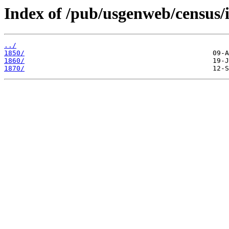
Index of /pub/usgenweb/census/
../
1850/
1860/
1870/