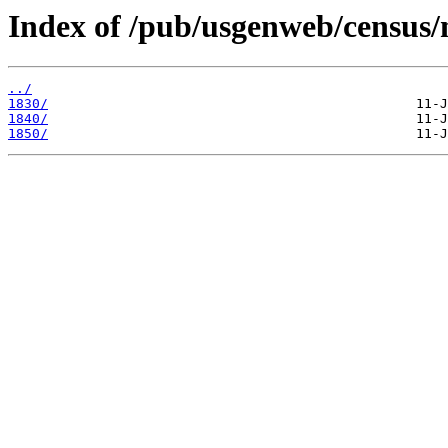
Index of /pub/usgenweb/census/
../
1830/
1840/
1850/