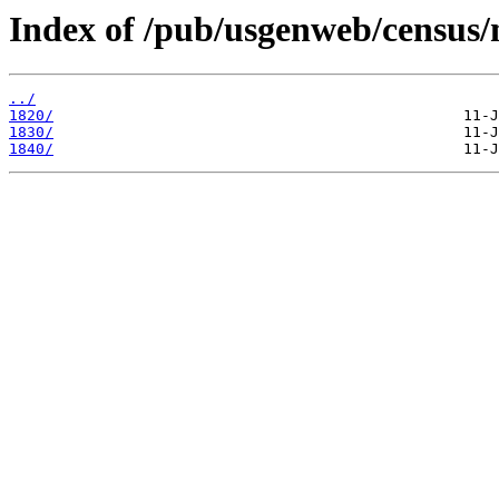
Index of /pub/usgenweb/census/
../
1820/
1830/
1840/