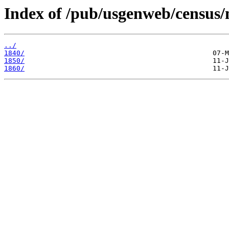
Index of /pub/usgenweb/census/
../
1840/
1850/
1860/