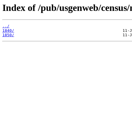
Index of /pub/usgenweb/census/
../
1840/
1850/