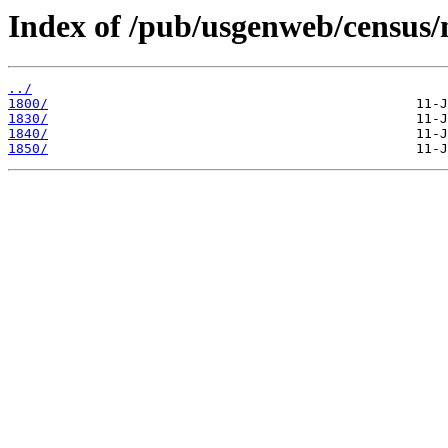
Index of /pub/usgenweb/census/
../
1800/
1830/
1840/
1850/