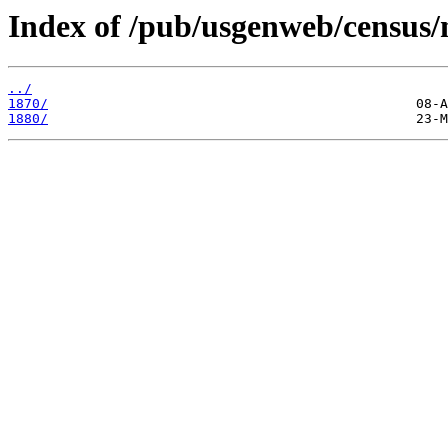
Index of /pub/usgenweb/census/
../
1870/
1880/