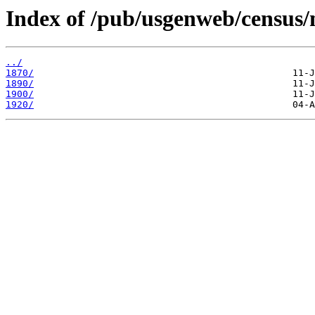
Index of /pub/usgenweb/census/
../
1870/
1890/
1900/
1920/