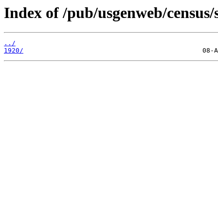
Index of /pub/usgenweb/census/s
../
1920/