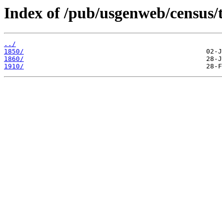
Index of /pub/usgenweb/census/
../
1850/
1860/
1910/