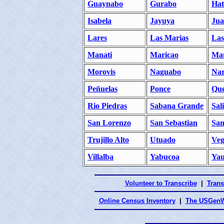
Guaynabo
Gurabo
Hat
Isabela
Jayuya
Jua
Lares
Las Marias
Las
Manati
Maricao
Ma
Morovis
Naguabo
Nar
Peñuelas
Ponce
Que
Rio Piedras
Sabana Grande
Sal
San Lorenzo
San Sebastian
San
Trujillo Alto
Utuado
Veg
Villalba
Yabucoa
Ya
Volunteer to Transcribe
|
Trans
Online Census Inventory
|
The USGenW