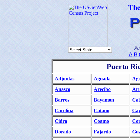
Th
Pu
A
B
Puerto Ri
Adjuntas
Aguada
Agu
Anasco
Arecibo
Arr
Barros
Bayamon
Cab
Carolina
Catano
Ca
Cidra
Coamo
Co
Dorado
Fajardo
Gua