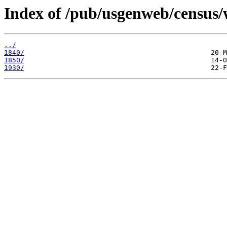
Index of /pub/usgenweb/census
../
1840/
1850/
1930/