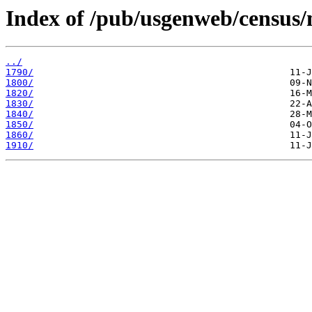
Index of /pub/usgenweb/census/
../
1790/
1800/
1820/
1830/
1840/
1850/
1860/
1910/